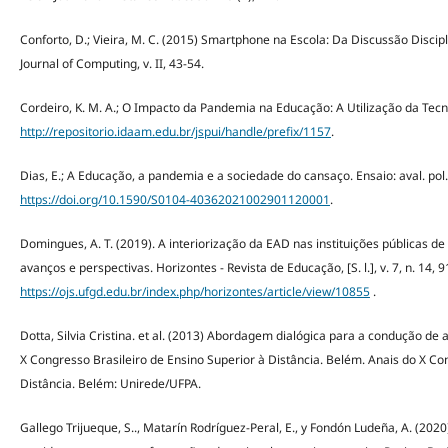
Conforto, D.; Vieira, M. C. (2015) Smartphone na Escola: Da Discussão Discip
Journal of Computing, v. II, 43-54.
Cordeiro, K. M. A.; O Impacto da Pandemia na Educação: A Utilização da Te
http://repositorio.idaam.edu.br/jspui/handle/prefix/1157
.
Dias, E.; A Educação, a pandemia e a sociedade do cansaço. Ensaio: aval. pol. 
https://doi.org/10.1590/S0104-40362021002901120001
.
Domingues, A. T. (2019). A interiorização da EAD nas instituições públicas 
avanços e perspectivas. Horizontes - Revista de Educação, [S. l.], v. 7, n. 14, 
https://ojs.ufgd.edu.br/index.php/horizontes/article/view/10855
.
Dotta, Silvia Cristina. et al. (2013) Abordagem dialógica para a condução de
X Congresso Brasileiro de Ensino Superior à Distância. Belém. Anais do X Co
Distância. Belém: Unirede/UFPA.
Gallego Trijueque, S.., Matarín Rodríguez-Peral, E., y Fondón Ludeña, A. (202