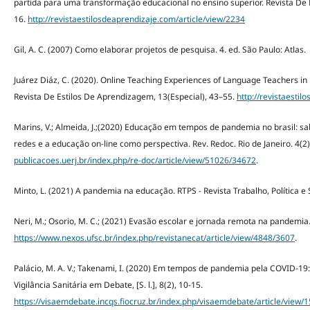
partida para uma transformação educacional no ensino superior. Revista De 
16.
http://revistaestilosdeaprendizaje.com/article/view/2234
Gil, A. C. (2007) Como elaborar projetos de pesquisa. 4. ed. São Paulo: Atlas.
Juárez Diáz, C. (2020). Online Teaching Experiences of Language Teachers in
Revista De Estilos De Aprendizagem, 13(Especial), 43–55.
http://revistaesti
Marins, V.; Almeida, J.;(2020) Educação em tempos de pandemia no brasil: 
redes e a educação on-line como perspectiva. Rev. Redoc. Rio de Janeiro. 4(2
publicacoes.uerj.br/index.php/re-doc/article/view/51026/34672
.
Minto, L. (2021) A pandemia na educação. RTPS - Revista Trabalho, Política e
Neri, M.; Osorio, M. C.; (2021) Evasão escolar e jornada remota na pandemia.
https://www.nexos.ufsc.br/index.php/revistanecat/article/view/4848/3607
.
Palácio, M. A. V.; Takenami, I. (2020) Em tempos de pandemia pela COVID-19
Vigilância Sanitária em Debate, [S. l.], 8(2), 10-15.
https://visaemdebate.incqs.fiocruz.br/index.php/visaemdebate/article/view/