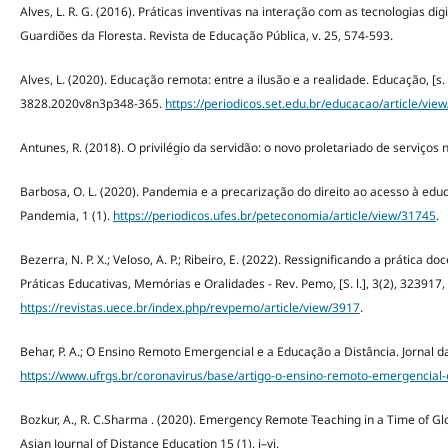
Alves, L. R. G. (2016). Práticas inventivas na interação com as tecnologias d
Guardiões da Floresta. Revista de Educação Pública, v. 25, 574-593.
Alves, L. (2020). Educação remota: entre a ilusão e a realidade. Educação, [s. 
3828.2020v8n3p348-365.
https://periodicos.set.edu.br/educacao/article/vie
Antunes, R. (2018). O privilégio da servidão: o novo proletariado de serviços 
Barbosa, O. L. (2020). Pandemia e a precarização do direito ao acesso à ed
Pandemia, 1 (1).
https://periodicos.ufes.br/peteconomia/article/view/31745
.
Bezerra, N. P. X.; Veloso, A. P.; Ribeiro, E. (2022). Ressignificando a prátic
Práticas Educativas, Memórias e Oralidades - Rev. Pemo, [S. l.], 3(2), 323917,
https://revistas.uece.br/index.php/revpemo/article/view/3917
.
Behar, P. A.; O Ensino Remoto Emergencial e a Educação a Distância. Jornal d
https://www.ufrgs.br/coronavirus/base/artigo-o-ensino-remoto-emergencial-
Bozkur, A., R. C.Sharma . (2020). Emergency Remote Teaching in a Time of Gl
Asian Journal of Distance Education 15 (1), i–vi.