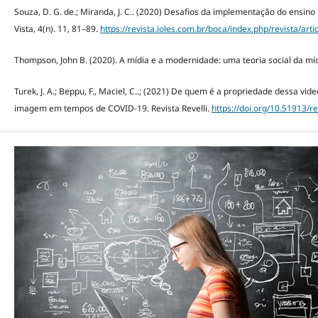
Souza, D. G. de.; Miranda, J. C.. (2020) Desafios da implementação do ensin
Vista, 4(n). 11, 81–89.
https://revista.ioles.com.br/boca/index.php/revista/arti
Thompson, John B. (2020). A mídia e a modernidade: uma teoria social da mídia
Turek, J. A.; Beppu, F., Maciel, C..; (2021) De quem é a propriedade dessa vid
imagem em tempos de COVID-19. Revista Revelli.
https://doi.org/10.51913/re