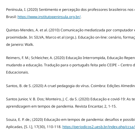
Península, I. (2020) Sentimento e percepção dos professores brasileiros nos
Brasil:
https://www.institutopeninsula.org.br/
.
Quintas-Mendes, A. et al. (2010) Comunicação mediatizada por computador e 
proximidade. In: SILVA, Marco et al (orgs.). Educação on-line: cenário, forma
de Janeiro: Walk.
Reimers, F. M.; Schleicher, A. (2020) Educação Interrompida, Educação Rep
mudando a educação. Tradução para o português feita pelo CEIPE – Centro d
Educacionais.
Santos, B. de S. (2020) A cruel pedagogia do vírus. Coimbra: Edições Almedin
Santos Junior, V. B. Dos; Monteiro, J. C. da S. (2020) Educação e covid-19: As 
aprendizagem em tempos de pandemia. Revista Encantar, 2, 1-15.
Souza, E. P. de.; (2020) Educação em tempos de pandemia: desafios e possibi
Aplicadas, [S. l.], 17(30), 110-118.
https://periodicos2.uesb.br/index.php/ccsa/