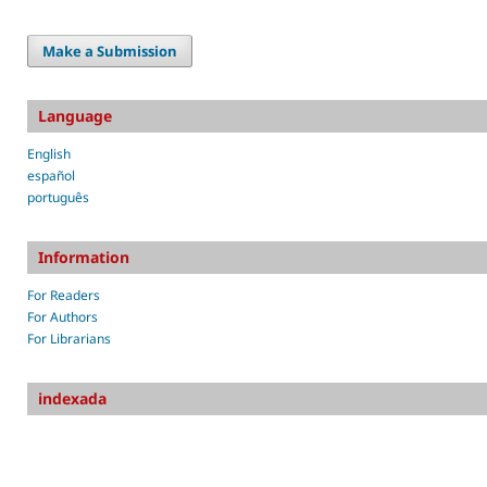
Make a Submission
Language
English
español
português
Information
For Readers
For Authors
For Librarians
indexada