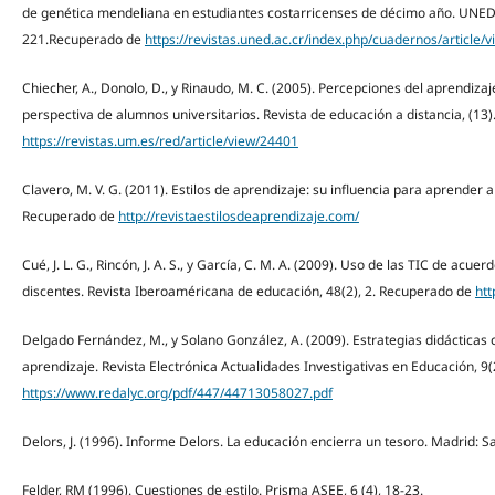
de genética mendeliana en estudiantes costarricenses de décimo año. UNED 
221.Recuperado de
https://revistas.uned.ac.cr/index.php/cuadernos/article/
Chiecher, A., Donolo, D., y Rinaudo, M. C. (2005). Percepciones del aprendizaj
perspectiva de alumnos universitarios. Revista de educación a distancia, (13
https://revistas.um.es/red/article/view/24401
Clavero, M. V. G. (2011). Estilos de aprendizaje: su influencia para aprender a 
Recuperado de
http://revistaestilosdeaprendizaje.com/
Cué, J. L. G., Rincón, J. A. S., y García, C. M. A. (2009). Uso de las TIC de acue
discentes. Revista Iberoaméricana de educación, 48(2), 2. Recuperado de
htt
Delgado Fernández, M., y Solano González, A. (2009). Estrategias didácticas c
aprendizaje. Revista Electrónica Actualidades Investigativas en Educación, 
https://www.redalyc.org/pdf/447/44713058027.pdf
Delors, J. (1996). Informe Delors. La educación encierra un tesoro. Madrid: Sa
Felder, RM (1996). Cuestiones de estilo. Prisma ASEE, 6 (4), 18-23.