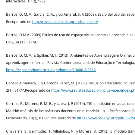
interactivas. 1(12), 1-32.
Barros, D. M. V., García, C. A., y do Amaral, S. F. (2008). Estilo del uso del espa
Recuperado de
http://revistaestilosdeaprendizaje.com/
Barros, D.M.V. (2009) Estilos de uso do espaço virtual: como se aprende e se e
UFG, 34 (1), 51-74.
Barros, D. M. V., & Spilker, M. J. (2013). Ambientes de Aprendizagem Online:
aprendizagem informal. Revista Contemporaneidade Educação e Tecnologia, 
https://repositorioaberto.uab.pt/handle/10400.2/2812
Cabero Almenara, J., y Córdoba Pérez, M. (2009). Inclusión educativa: inclusió
2(1), 61-77.Recuperado de
https://www.revistaeducacioninclusiva.es/index.ph
Cerrillo, R., Moreno, R. M. E., y Labra, J. P. (2014). TIC e inclusión en aulas
Madrid: Análisis de las prácticas docentes en el modelo 1 a 1. Profesorado. 
Profesorado, 18(3), 81-97. Recuperado de
https://www.redalyc.org/pdf/567/
Chavarría, S., Bermúdez, T., Villalobos, N., y Morera, B. (2012). El modelo B