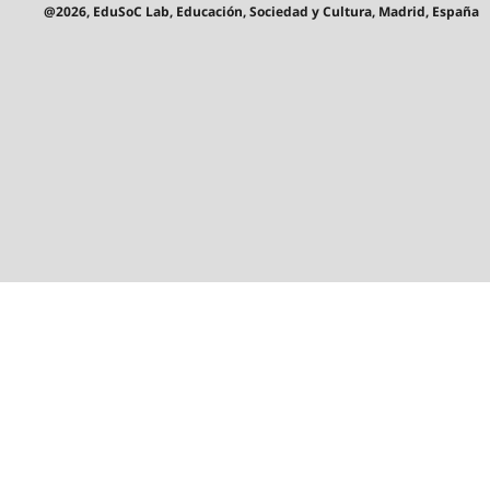
@2026, EduSoC Lab, Educación, Sociedad y Cultura, Madrid, España