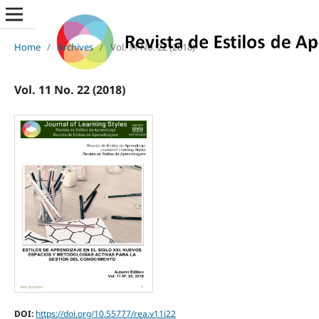
Home
/
Archives
/
Vol. 11 No. 22 (2018)
Vol. 11 No. 22 (2018)
DOI:
https://doi.org/10.55777/rea.v11i22