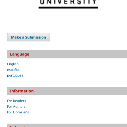
Make a Submission
Language
English
español
português
Information
For Readers
For Authors
For Librarians