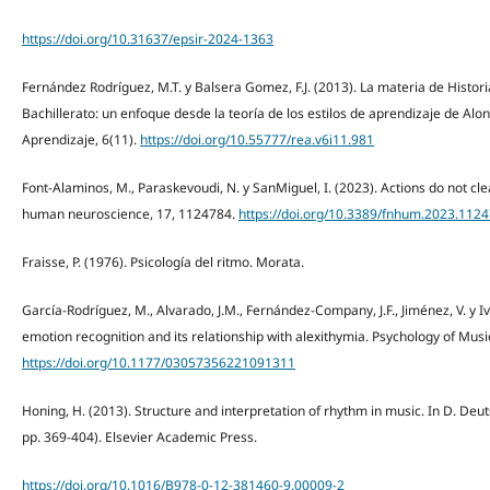
https://doi.org/10.31637/epsir-2024-1363
Fernández Rodríguez, M.T. y Balsera Gomez, F.J. (2013). La materia de Histori
Bachillerato: un enfoque desde la teoría de los estilos de aprendizaje de Alo
Aprendizaje, 6(11).
https://doi.org/10.55777/rea.v6i11.981
Font-Alaminos, M., Paraskevoudi, N. y SanMiguel, I. (2023). Actions do not cl
human neuroscience, 17, 1124784.
https://doi.org/10.3389/fnhum.2023.112
Fraisse, P. (1976). Psicología del ritmo. Morata.
García-Rodríguez, M., Alvarado, J.M., Fernández-Company, J.F., Jiménez, V. y I
emotion recognition and its relationship with alexithymia. Psychology of Musi
https://doi.org/10.1177/03057356221091311
Honing, H. (2013). Structure and interpretation of rhythm in music. In D. Deut
pp. 369-404). Elsevier Academic Press.
https://doi.org/10.1016/B978-0-12-381460-9.00009-2