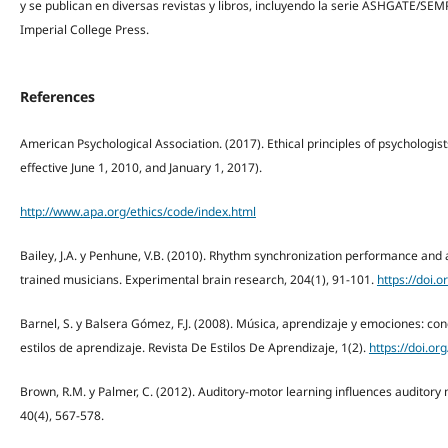
y se publican en diversas revistas y libros, incluyendo la serie ASHGATE/SEM
Imperial College Press.
References
American Psychological Association. (2017). Ethical principles of psychologi
effective June 1, 2010, and January 1, 2017).
http://www.apa.org/ethics/code/index.html
Bailey, J.A. y Penhune, V.B. (2010). Rhythm synchronization performance and 
trained musicians. Experimental brain research, 204(1), 91-101.
https://doi.
Barnel, S. y Balsera Gómez, F.J. (2008). Música, aprendizaje y emociones: con
estilos de aprendizaje. Revista De Estilos De Aprendizaje, 1(2).
https://doi.or
Brown, R.M. y Palmer, C. (2012). Auditory-motor learning influences auditor
40(4), 567-578.