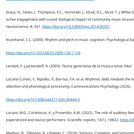
Kraus, N., Slater, J., Thompson, E.C., Hornickel, J., Strait, D.L., Nicol, T. y Whi
active engagement with sound: biological impact of community music lessons in
neuroscience, 8, 351.
https://doi.org/10.3389/fnins.2014.00351
Krumhansl, C.L. (2000). Rhythm and pitch in music cognition. Psychological bul
https://doi.org/10.1037/0033-2909.126.1.159
Lerdahl, F. y Jackendoff, R. (2003). Teoría generativa de la música tonal. Akal.
Lizcano-Cortés, F., Ripollés, P., Barrios, F.A. et al. Rhythmic skills mediate the
attention and phonological processing. Communications Psychology (2026).
https://doi.org/10.1038/s44271-026-00444-5
Luciani, M.G., Cortelazzo, A. y Proverbio, A.M. (2022). The role of auditory fe
experienced and novice performers. Scientific reports, 12(1), 19822.
https://
Mathias, B., Tillmann, B. y Palmer, C. (2016). Sensory, Cognitive, and Sensori