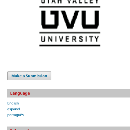
Make a Submission
Language
English
español
português