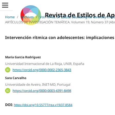
Home
/
Archives
/
Vol. 19 No. 37 (2026): Educating for diversity thr
ARTÍCULOS DE INVESTIGACIÓN TEMÁTICA. Volumen 19, Número 37 (Abril, 2
Intervención rítmica con adolescentes: implicaciones 
María Garcia Rodríguez
Universidad Internacional de La Rioja, UNIR, España
https://orcid.org/0000-0002-2365-3843
Sara Carvalho
Universidade de Aveiro, INET-MD, Portugal
https://orcid.org/0000-0003-4391-8498
DOI:
https://doi.org/10.55777/rea.v19i37.8584