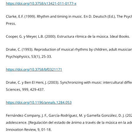
https://doi.org/10.3758/s13421-011-0177-x
Clarke, E.F. (1999). Rhythm and timing in music. En D. Deutsch (Ed.), The Psy
Press.
Cooper, G. y Meyer, L.B. (2000). Estructura rítmica de la música. Ideal Books.
Drake, C. (1993). Reproduction of musical rhythms by children, adult musicia
Psychophysics, 53(1), 25-33.
https://doi.org/10.3758/bf0321171
Drake, C. y Ben El Heni, J. (2003). Synchronizing with music: intercultural di
Sciences, 999, 429-437.
https://doi.org/10.1196/annals.1284.053
Fernández-Company, J. F., García-Rodríguez, M. y Gamella González, D. J. (20
adolescence. [Regulación del estado de ánimo a través de la música en la ad
Innovation Review, 9, 01-18.