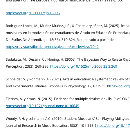
and attention. The European journal of neuroscience, 57(12), 2112-2135.
https://doi.org/10.1111/ejn.15996
Rodríguez López, M., Muñoz Muñoz, J. R., & Castellary López, M. (2025). Imp
musicales en la motivación de estudiantes de Grado en Educación Primaria: u
De Estilos De Aprendizaje, 18(36), 310-324. Recuperado a partir de
https://revistaestilosdeaprendizaje.com/article/view/7042
Sadakata, M., Desain, P. y Honing, H. (2006). The Bayesian Way to Relate Rh
Perception, 23(3), 269-286.
https://doi.org/10.1525/mp.2006.23.3.269
Schneider, V. y Rohmann, A. (2021). Arts in education: A systematic review 
and experimental studies. Frontiers in Psychology, 12, 623935.
https://doi.o
Tierney, A. y Kraus, N. (2015). Evidence for multiple rhythmic skills. PLoS ONE 
https://doi.org/10.1371/journal.pone.0136645
Woody, R.H. y Lehmann, A.C. (2010). Student Musicians’ Ear-Playing Ability a
Journal of Research in Music Education, 58(2), 101-115.
https://doi.org/10.