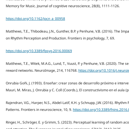
Memory for Music. Journal of cognitive neuroscience, 28(8), 1111-1126.
https://doi.org/10.1162/jocn_a_00958
Matthews, T.E., Thibodeau, J.N., Gunther, B.P. y Penhune, V.B. (2016). The Imp
on Rhythm Perception and Production. Frontiers in psychology, 7, 69.
https://doi.org/10.3389/fpsyg.2016.00069
Matthews, T.E., Witek, M.A.G., Lund, T., Vuust, P. y Penhune, V.B. (2020). The
reward networks. NeuroImage, 214, 116768.
https://doi.org/10.1016/j.neur
Onrubia Goñi, J. (1993). Enseñar: crear zonas de desarrollo próximo e intervenir
Mauri, M. Miras, J. Onrubia y C. Coll (Coords.), El constructivismo en el aula (
Rajendran, V.G., Harper, N.S., Abdel-Latif, K.H. y Schnupp, J.W. (2016). Rhythm
Patterns. Frontiers in neuroscience, 10, 9.
https://doi.org/10.3389/fnins.2016
Ringer, H., Schröger, E. y Grimm, S. (2023). Perceptual learning of random aco