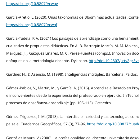
https://doi.org/10.58079/cwqe
García-Aretio, L. (2020). Unas taxonomías de Bloom más actualizadas. Conte
https://doi.org/10.58079/cwqf
García-Tudela, P. A. (2021) Los paisajes de aprendizaje como una herramienta
cualitativo de propuestas didácticas. En A. B. Barragán Martín, M. M. Molero
Márquez, J. J. Gázquez Linares, M. C. Pérez-Fuentes (comps.). Innovación do
enfoques en la metodología docente. Dykinson.
http://doi.10.2307/j.ctv2gz3v
Gardner, H., & Asensio, M. (1998). Inteligencias múltiples. Barcelona: Paidós.
Gómez-Pablos, V., Martín, M., y García, A. (2016). Aprendizaje Basado en Pro
e inconvenientes desde la experiencia del profesorado en ejercicio. In Tecnol
procesos de enseñanza-aprendizaje (pp. 105-113). Octaedro.
Gómez-Trigueros, I. M. (2018). La interdisciplinariedad y las tecnologías com
paisaje. Cuadernos Geográficos, 57 (3), 77-96.
https://doi.org/10.30827/cua
González Maura, V. (2000). La profesionalidad del docente universitario des