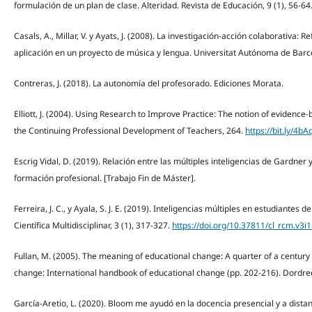
formulación de un plan de clase. Alteridad. Revista de Educación, 9 (1), 56-64
Casals, A., Millar, V. y Ayats, J. (2008). La investigación-acción colaborativa: 
aplicación en un proyecto de música y lengua. Universitat Autónoma de Bar
Contreras, J. (2018). La autonomía del profesorado. Ediciones Morata.
Elliott, J. (2004). Using Research to Improve Practice: The notion of evidenc
the Continuing Professional Development of Teachers, 264.
https://bit.ly/4bA
Escrig Vidal, D. (2019). Relación entre las múltiples inteligencias de Gardn
formación profesional. [Trabajo Fin de Máster].
Ferreira, J. C., y Ayala, S. J. E. (2019). Inteligencias múltiples en estudiantes
Científica Multidisciplinar, 3 (1), 317-327.
https://doi.org/10.37811/cl_rcm.v3i1
Fullan, M. (2005). The meaning of educational change: A quarter of a century 
change: International handbook of educational change (pp. 202-216). Dordre
García-Aretio, L. (2020). Bloom me ayudó en la docencia presencial y a dista