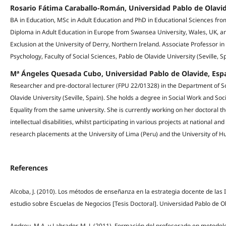
Rosario Fátima Caraballo-Román, Universidad Pablo de Olavi
BA in Education, MSc in Adult Education and PhD in Educational Sciences from
Diploma in Adult Education in Europe from Swansea University, Wales, UK, an
Exclusion at the University of Derry, Northern Ireland. Associate Professor i
Psychology, Faculty of Social Sciences, Pablo de Olavide University (Seville, Sp
Mª Ángeles Quesada Cubo, Universidad Pablo de Olavide, Esp
Researcher and pre-doctoral lecturer (FPU 22/01328) in the Department of So
Olavide University (Seville, Spain). She holds a degree in Social Work and S
Equality from the same university. She is currently working on her doctoral th
intellectual disabilities, whilst participating in various projects at national a
research placements at the University of Lima (Peru) and the University of H
References
Alcoba, J. (2010). Los métodos de enseñanza en la estrategia docente de las 
estudio sobre Escuelas de Negocios [Tesis Doctoral]. Universidad Pablo de O
Andreu, M.A. y Labrador, M. J. (2011). Formación del profesorado en metodolog