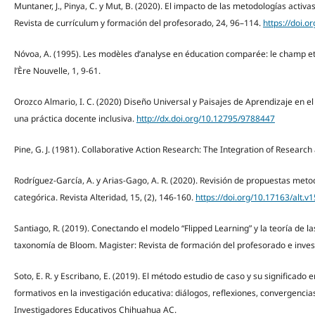
Muntaner, J., Pinya, C. y Mut, B. (2020). El impacto de las metodologías acti
Revista de currículum y formación del profesorado, 24, 96–114.
https://doi.
Nóvoa, A. (1995). Les modèles d’analyse en éducation comparée: le champ et l
l’Ère Nouvelle, 1, 9-61.
Orozco Almario, I. C. (2020) Diseño Universal y Paisajes de Aprendizaje en 
una práctica docente inclusiva.
http://dx.doi.org/10.12795/9788447
Pine, G. J. (1981). Collaborative Action Research: The Integration of Research
Rodríguez-García, A. y Arias-Gago, A. R. (2020). Revisión de propuestas me
categórica. Revista Alteridad, 15, (2), 146-160.
https://doi.org/10.17163/alt.v
Santiago, R. (2019). Conectando el modelo “Flipped Learning” y la teoría de las
taxonomía de Bloom. Magister: Revista de formación del profesorado e inves
Soto, E. R. y Escribano, E. (2019). El método estudio de caso y su significado 
formativos en la investigación educativa: diálogos, reflexiones, convergencia
Investigadores Educativos Chihuahua AC.