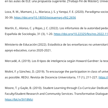
en las aulas de ELE: una propuesta sugerente. [Trabajo Fin de Máster]. Unive
Loza, R. M., Mamani, J. L., Mariaca, J. S. y Yanqui, F. E. (2020). Paradigma soci
30-39.
https://doi.org/10.18050/psiquemag.v9i2.2656
Martín, E., Alonso, C. y Rojas, J. C. (2022). Los infortunios de la autoridad pe
Española de Sociología, 31 (3), 1-20.
https://doi.org/10.22325/fes/res.2022.1
Ministerio de Educación (2022). Estadística de las enseñanzas no universita
apoyo educativo, curso 2020-2021.
Mercadé, A. (2019). Los 8 tipos de inteligencia según Howard Gardner: la teorí
Moliní, F. y Sánchez, D. (2019). To encourage the participation in class of univ
as possible. REDU. Revista de Docencia Universitaria, 17 (1), 211-227.
https:
Moore, T. y Gayle, B. (2010). Student Learning through Co-Curricular Dedicati
Faculty/Student Research and Community Services. Transformative Dialogues: 
https://bit.ly/3V18Mzi