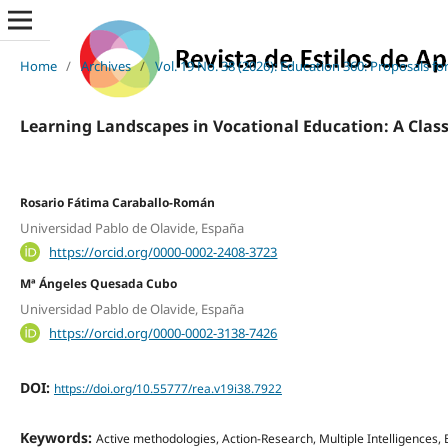
Home
/
Archives
/
Vol. 19 No. 38 (2026): Education 360: Proposals f
Learning Landscapes in Vocational Education: A Cla
Rosario Fátima Caraballo-Román
Universidad Pablo de Olavide, España
https://orcid.org/0000-0002-2408-3723
Mª Ángeles Quesada Cubo
Universidad Pablo de Olavide, España
https://orcid.org/0000-0002-3138-7426
DOI:
https://doi.org/10.55777/rea.v19i38.7922
Keywords:
Active methodologies, Action-Research, Multiple Intelligences