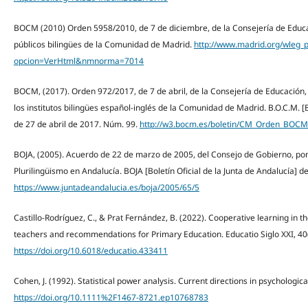
BOCM (2010) Orden 5958/2010, de 7 de diciembre, de la Consejería de Educac
públicos bilingües de la Comunidad de Madrid.
http://www.madrid.org/wleg_p
opcion=VerHtml&nmnorma=7014
BOCM, (2017). Orden 972/2017, de 7 de abril, de la Consejería de Educación,
los institutos bilingües español-inglés de la Comunidad de Madrid. B.O.C.M. [
de 27 de abril de 2017. Núm. 99.
http://w3.bocm.es/boletin/CM_Orden_BOC
BOJA, (2005). Acuerdo de 22 de marzo de 2005, del Consejo de Gobierno, por
Plurilingüismo en Andalucía. BOJA [Boletín Oficial de la Junta de Andalucía] d
https://www.juntadeandalucia.es/boja/2005/65/5
Castillo-Rodríguez, C., & Prat Fernández, B. (2022). Cooperative learning in 
teachers and recommendations for Primary Education. Educatio Siglo XXI, 40(
https://doi.org/10.6018/educatio.433411
Cohen, J. (1992). Statistical power analysis. Current directions in psychologica
https://doi.org/10.1111%2F1467-8721.ep10768783