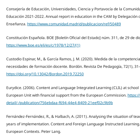
Consejería de Educación, Universidades, Ciencia y Portavocía de la Comunida
Educación 2021-2022. Annual report in education in the CAM by Delegación d
Enseñanza.
https://www.comunidad.madrid/publicacion/ref/50489
Constitución Española. BOE [Boletín Oficial del Estado] núm. 311, de 29 de d
https://www.boe.es/eli/es/c/1978/12/27/(1)
Custodio Espinar, M., & García Ramos, J. M. (2020). Medida de la competenci
necesidades de formación docente. Bordón. Revista De Pedagogía, 72(1), 31
https://doi.org/10.13042/Bordon.2019.72250
Eurydice. (2006). Content and Language Integrated Learning (CLIL) at school 
European Unit with financial support from the European Commission.
https:/
detail/-/publication/756ebdaa-f694-44e4-8409-21eef02c9b9b
Fernández-Fernández, R., & Halbach, A. (2011). Analysing the situation of teac
years of implementation. Content and Foreign Language Instructed Learning. 
European Contexts. Peter Lang.