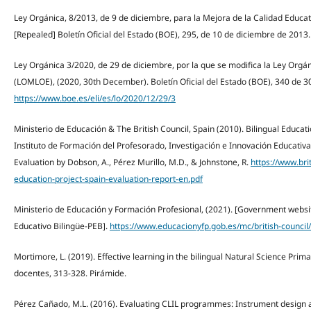
Ley Orgánica, 8/2013, de 9 de diciembre, para la Mejora de la Calidad Educ
[Repealed] Boletín Oficial del Estado (BOE), 295, de 10 de diciembre de 2013
Ley Orgánica 3/2020, de 29 de diciembre, por la que se modifica la Ley Orgá
(LOMLOE), (2020, 30th December). Boletín Oficial del Estado (BOE), 340 de 3
https://www.boe.es/eli/es/lo/2020/12/29/3
Ministerio de Educación & The British Council, Spain (2010). Bilingual Educatio
Instituto de Formación del Profesorado, Investigación e Innovación Educativa (
Evaluation by Dobson, A., Pérez Murillo, M.D., & Johnstone, R.
https://www.brit
education-project-spain-evaluation-report-en.pdf
Ministerio de Educación y Formación Profesional, (2021). [Government websi
Educativo Bilingüe-PEB].
https://www.educacionyfp.gob.es/mc/british-counci
Mortimore, L. (2019). Effective learning in the bilingual Natural Science Pri
docentes, 313-328. Pirámide.
Pérez Cañado, M.L. (2016). Evaluating CLIL programmes: Instrument design an