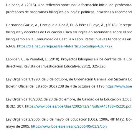
Halbach, A. (2015). Una reflexión oportuna: la formación inicial del profesora
profesores de programas bilingües en inglés: políticas, prácticas y recomend
Hernando Garijo, A., Hortigüela Alcalá, D., & Pérez Pueyo, Á., (2018). Perc
bilingües y docentes de Educación Física en inglés en secundaria sobre el pr
bilingüismo en la Comunidad de Castilla y León. Retos: nuevas tendencias en e
63-68.
https://dialnet.unirioja.es/servlet/articulo?codigo=6367727
Laorden, C., & Peñafiel, E. (2010). Proyectos bilingües en los centros de la 
directivos. Revista de Investigación Educativa, 28(2), 325-326.
Ley Orgánica 1/1990, de 3 de octubre, de Ordenación General del Sistema E
Boletín Oficial del Estado (BOE) 238 de 4 de octubre de 1190
https://www.boe
Ley Orgánica 10/2002, de 23 de diciembre, de Calidad de la Educación (LOCE) 
(BOE), 307.
https://www.boe.es/boe/dias/2002/12/24/pdfs/A45188-45220.pdf
Ley Orgánica 2/2006, de 3 de mayo, de Educación (LOE), (2006, 4th May). Bole
mayo de 2005.
https://www.boe.es/eli/es/lo/2006/05/03/2/con