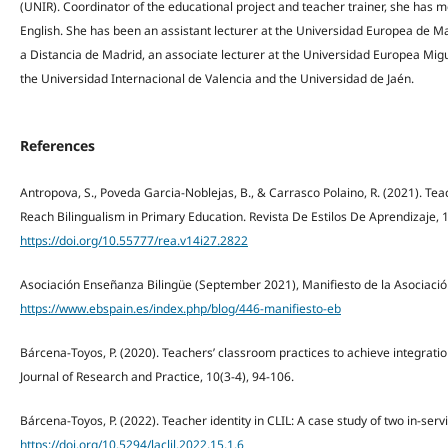
(UNIR). Coordinator of the educational project and teacher trainer, she has 
English. She has been an assistant lecturer at the Universidad Europea de Mad
a Distancia de Madrid, an associate lecturer at the Universidad Europea Mig
the Universidad Internacional de Valencia and the Universidad de Jaén.
References
Antropova, S., Poveda Garcia-Noblejas, B., & Carrasco Polaino, R. (2021). Tea
Reach Bilingualism in Primary Education. Revista De Estilos De Aprendizaje, 1
https://doi.org/10.55777/rea.v14i27.2822
Asociación Enseñanza Bilingüe (September 2021), Manifiesto de la Asociació
https://www.ebspain.es/index.php/blog/446-manifiesto-eb
Bárcena-Toyos, P. (2020). Teachers’ classroom practices to achieve integrati
Journal of Research and Practice, 10(3-4), 94-106.
Bárcena-Toyos, P. (2022). Teacher identity in CLIL: A case study of two in-serv
https://doi.org/10.5294/laclil.2022.15.1.6