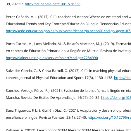
39, 79-112.
http://hdl.handle.net/10017/28338
Pérez Cañado, M.L. (2017). CLIL teacher education: Where do we stand and w
Educational Trends and Key Concepts/Educación Bilingüe: Tendencias Educat
https://sede.educacion.gob.es/publiventa/descarga.action?f_codigo_agc=187
Porto Currás, M., Lova Mellado, M., & Bolarín Martínez, M. J. (2019). Formac
en centros de Educación Primaria en la Región de Murcia. Revista de investig
https://dialnet.unirioja.es/servlet/oaiart?codigo=7284990
Salvador García, C., & Chiva Bartoll, Ò. (2017). CLIL in teaching physical educ
context. Journal of Physical Education and Sport, 17(3), 1130-1138.
https://do
Sánchez-Verdejo Pérez, F. J. (2021). Evolución de la enseñanza bilingüe en eta
Mancha. Revista De Estilos De Aprendizaje, 14(27), 20–32.
https://doi.org/1
Sanz Trigueros, F. J., & Guillén Díaz, C. (2021). Adaptación y desarrollo profes
enseñanza bilingüe. Revista Fuentes, 23(1), 27-40.
https://doi.org/10.12795/r
Zollman, A. (2012). Learning for STEM literacy: STEM literacy for learning. S