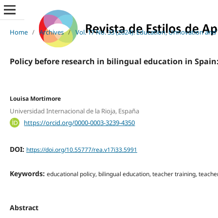
Home
/
Archives
/
Vol. 17 No. 33 (2024): Education, Unnovation and
Policy before research in bilingual education in Spai
Louisa Mortimore
Universidad Internacional de la Rioja, España
https://orcid.org/0000-0003-3239-4350
DOI:
https://doi.org/10.55777/rea.v17i33.5991
Keywords:
educational policy, bilingual education, teacher training, teac
Abstract