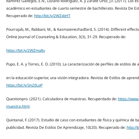
Ramírez Gallegos, E.N., Lozano Rodríguez, A. y Zárate Ortiz, J.F. (2017). Los e
académico en estudiantes de cuarto semestre de bachillerato. Revista De Est
Recuperado de:
http://bit.ly/2WZxbHT
Pourrajab, M., Rabbani, M., & Kasmaienezhadfard, S. (2014). Different effect
Online Journal of Counseling & Education, 3(3), 31-29. Recuperado de:
https://bit.ly/2WZmq8v
Pupo, E. A. y Torres, E. O. (2010). La caracterización de perfiles de estilos de
en la educación superior, una visión integradora. Revista de Estilos de aprend
https://bit.ly/3n20LqP
Questionpro. (2021). Calculadora de muestras. Recuperdado de:
https://www
muestra.html
.
Quintanal, F. (2017). Estudio de caso con estudiantes de física y química de ba
publicidad. Revista De Estilos De Aprendizaje, 10(20). Recuperado de:
http://