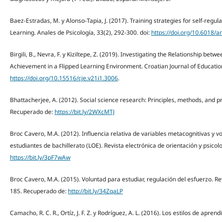
Baez-Estradas, M. y Alonso-Tapia, J. (2017). Training strategies for self-regula
Learning. Anales de Psicología, 33(2), 292-300. doi:
https://doi.org/10.6018/
Birgili, B., Nevra, F. y Kiziltepe, Z. (2019). Investigating the Relationship bet
Achievement in a Flipped Learning Environment. Croatian Journal of Education
https://doi.org/10.15516/cje.v21i1.3006
.
Bhattacherjee, A. (2012). Social science research: Principles, methods, and 
Recuperado de:
https://bit.ly/2WXcMTJ
Broc Cavero, M.A. (2012). Influencia relativa de variables metacognitivas y v
estudiantes de bachillerato (LOE). Revista electrónica de orientación y psicol
https://bit.ly/3pF7wAw
Broc Cavero, M.A. (2015). Voluntad para estudiar, regulación del esfuerzo. Rev
185. Recuperado de:
http://bit.ly/34ZqaLP
Camacho, R. C. R., Ortíz, J. F. Z. y Rodríguez, A. L. (2016). Los estilos de apre