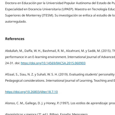
Doctora en Educación por la Universidad Popular Autónoma del Estado de P
Especialidad en Docencia Universitaria (UPAEP). Maestra en Tecnología Educat
Superiores de Monterrey (ITESM). Su investigación se enfoca al estudio de lo
autorregulado.
References
Abdullah, M., Daffa, W. H., Bashmail, R. M., Alzahrani, M. y Sadik, M. (2015). T
performance in an E-learning environment. International Journal of Advanced
24-31. doi:
https://doi.org/10.14569/IJACSA.2015.060903
Afzaal, S., Siau, N. Z. y Suhali, W. S. H. (2019). Evaluating students’ personalit
Pedagogical considerations. International Journal of Learning, Teaching and E
https://doi.org/10.26803/ijlter.18.7.10
Alonso, C. M., Gallego, D. J. y Honey, P. (1997). Los estilos de aprendizaje: p
diagnósticos y mejora (7ª. ed.). Bilbao, España: Mensajero.