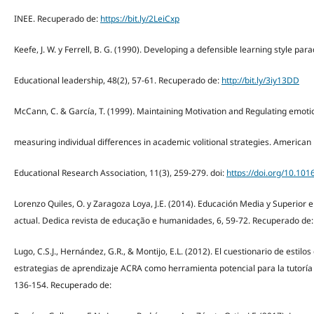
INEE. Recuperado de:
https://bit.ly/2LeiCxp
Keefe, J. W. y Ferrell, B. G. (1990). Developing a defensible learning style par
Educational leadership, 48(2), 57-61. Recuperado de:
http://bit.ly/3iy13DD
McCann, C. & García, T. (1999). Maintaining Motivation and Regulating emoti
measuring individual differences in academic volitional strategies. American
Educational Research Association, 11(3), 259-279. doi:
https://doi.org/10.101
Lorenzo Quiles, O. y Zaragoza Loya, J.E. (2014). Educación Media y Superior en
actual. Dedica revista de educação e humanidades, 6, 59-72. Recuperado de
Lugo, C.S.J., Hernández, G.R., & Montijo, E.L. (2012). El cuestionario de estil
estrategias de aprendizaje ACRA como herramienta potencial para la tutoría a
136-154. Recuperado de: