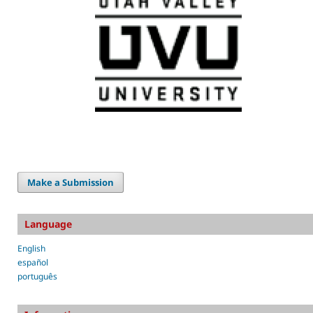
Make a Submission
Language
English
español
português