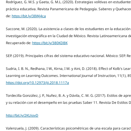
Rodríguez, G. M.S. y Gaeta, G. M.L. (2020). Estrategias volitivas en estudiant
práctica educativa. Revista Panamericana de Pedagogía. Saberes y Quehace
de:
https://bit.ly/38Wj4ca
Saccone, M. (2020). La asistencia a clases de los estudiantes en la educació
investigación etnográfica en la Ciudad de México. Revista Latinoamericana de 
Recuperado de:
https://bit.ly/380KDBK
SEP. (2019). Principales cifras del sistema educativo nacional. México: SEP. 
Sudria, I. B. N., Redhana, I W., Kirna, I M. y Aini, D. (2018). Effect of Kolb's 
Learning on Learning Outcomes. International Journal of Instruction, 11(1), 
https://doi.org/10.12973/iji.2018.1117a
Tordecilla González, J. P., Nuñez, B. A. y Dávila, C. M. G. (2017). Estilos de 
y su relación con el desempeño en las pruebas Saber 11. Revista De Estilos 
http://bit.ly/2KUiovD
Valenzuela, J. (2009). Características psicométricas de una escala para caract