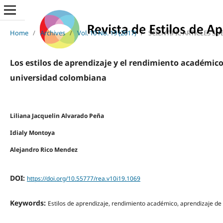
Home
/
Archives
/
Vol. 10 No. 19 (2017)
/
SCIENTIFIC ARTICLES SU
Los estilos de aprendizaje y el rendimiento académi
universidad colombiana
Liliana Jacquelin Alvarado Peña
Idialy Montoya
Alejandro Rico Mendez
DOI:
https://doi.org/10.55777/rea.v10i19.1069
Keywords:
Estilos de aprendizaje, rendimiento académico, aprendizaje de