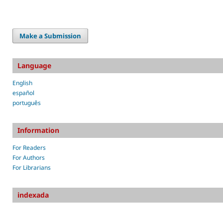
Make a Submission
Language
English
español
português
Information
For Readers
For Authors
For Librarians
indexada