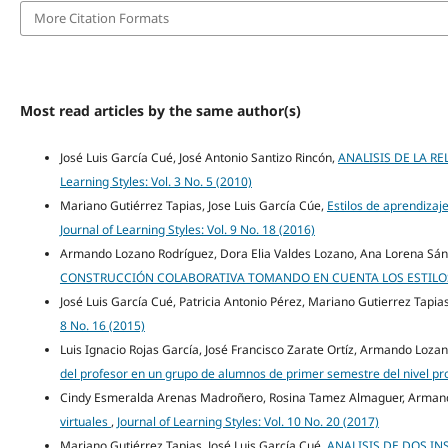
More Citation Formats
Most read articles by the same author(s)
José Luis García Cué, José Antonio Santizo Rincón,
ANALISIS DE LA RE
Learning Styles: Vol. 3 No. 5 (2010)
Mariano Gutiérrez Tapias, Jose Luis García Cúe,
Estilos de aprendizaj
Journal of Learning Styles: Vol. 9 No. 18 (2016)
Armando Lozano Rodríguez, Dora Elia Valdes Lozano, Ana Lorena Sán
CONSTRUCCIÓN COLABORATIVA TOMANDO EN CUENTA LOS ESTILO
José Luis García Cué, Patricia Antonio Pérez, Mariano Gutierrez Tapia
8 No. 16 (2015)
Luis Ignacio Rojas García, José Francisco Zarate Ortíz, Armando Loza
del profesor en un grupo de alumnos de primer semestre del nivel pr
Cindy Esmeralda Arenas Madroñero, Rosina Tamez Almaguer, Arman
virtuales
,
Journal of Learning Styles: Vol. 10 No. 20 (2017)
Mariano Gutiérrez Tapias, José Luis García Cué,
ANALISIS DE DOS I