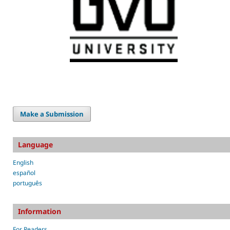
Make a Submission
Language
English
español
português
Information
For Readers