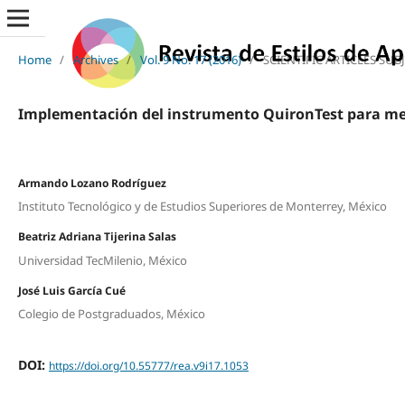
Home
/
Archives
/
Vol. 9 No. 17 (2016)
/
SCIENTIFIC ARTICLES SUB
Implementación del instrumento QuironTest para medi
Armando Lozano Rodríguez
Instituto Tecnológico y de Estudios Superiores de Monterrey, México
Beatriz Adriana Tijerina Salas
Universidad TecMilenio, México
José Luis García Cué
Colegio de Postgraduados, México
DOI:
https://doi.org/10.55777/rea.v9i17.1053