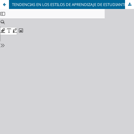
TENDENCIAS EN LOS ESTILOS DE APRENDIZAJE DE ESTUDIANTES Y PROFESORES EN INSTITUCIONES EDUCATIVAS VENEZOLANAS DE BACHILLERATO Y FORMACIÓN TÉCNICA SUPERIOR