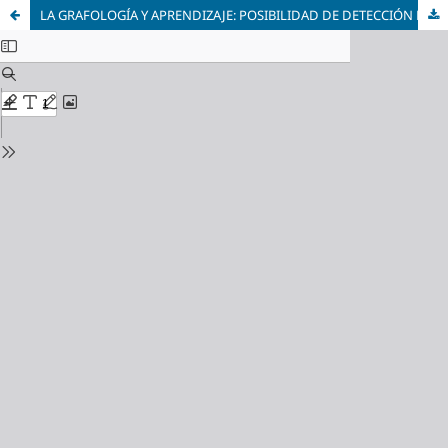
LA GRAFOLOGÍA Y APRENDIZAJE: POSIBILIDAD DE DETECCIÓN DE LA FORMA DE APRENDER A TRAVÉS DE LA ESCRITURA